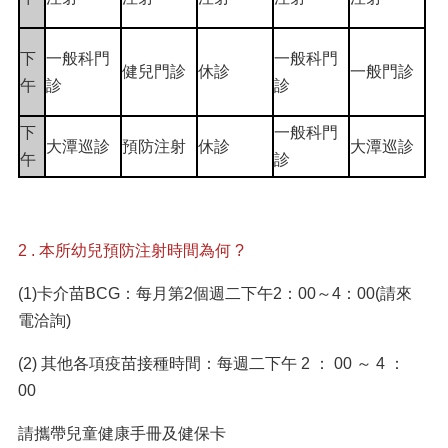
下
一般科門
一般科門
健兒門診
休診
一般門診
午
診
診
下
一般科門
大潭巡診
預防注射
休診
大潭巡診
午
診
2 . 本所幼兒預防注射時間為何 ?
(1)卡介苗BCG：每月第2個週二下午2：00～4：00(請來
電洽詢)
(2) 其他各項疫苗接種時間：每週二下午 2 ： 00 ～ 4 ：
00
請攜帶兒童健康手冊及健保卡