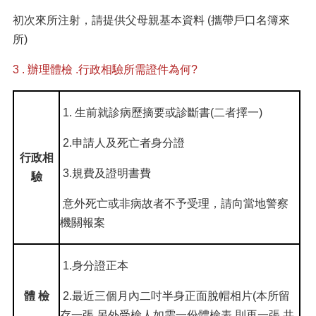
初次來所注射，請提供父母親基本資料 (攜帶戶口名簿來
所)
3 . 辦理體檢 .行政相驗所需證件為何?
1. 生前就診病歷摘要或診斷書(二者擇一)
2.申請人及死亡者身分證
行政相
3.規費及證明書費
驗
意外死亡或非病故者不予受理，請向當地警察
機關報案
1.身分證正本
體 檢
2.最近三個月內二吋半身正面脫帽相片(本所留
存一張,另外受檢人如需一份體檢表,則再一張,共